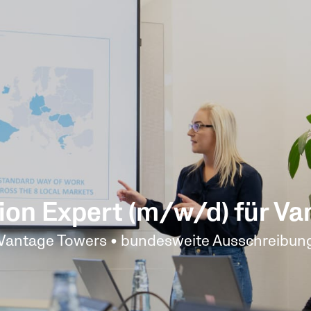
tion Expert (m/w/d) für V
Vantage Towers • bundesweite Ausschreibun