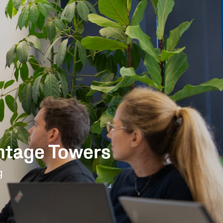
antage Towers
g