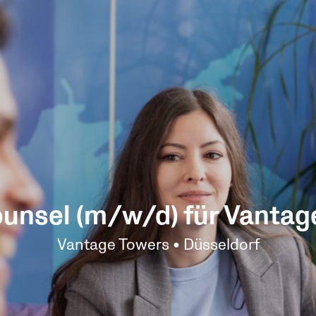
ounsel (m/w/d) für Vantag
Vantage Towers • Düsseldorf