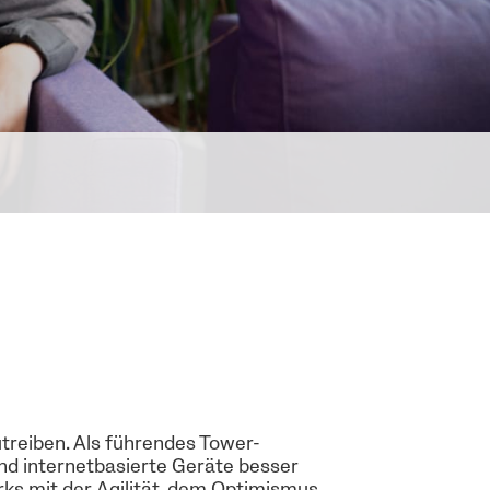
utreiben. Als führendes Tower-
d internetbasierte Geräte besser
rks mit der Agilität, dem Optimismus